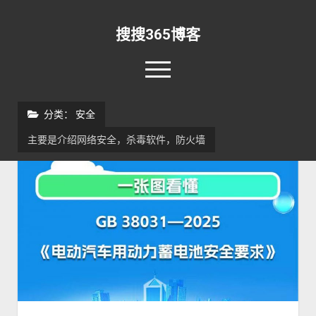
搜搜365博客
o
p
e
rss
email-form
n
分类：
安全
m
e
主要是介绍网络安全，杀毒软件，防火墙
n
首页
u
资讯
o
p
新闻早报
开发
o
e
p
n
实验室
安全
资源
o
e
d
p
n
r
直播
关于
RSS
IDL
o
e
d
o
p
n
r
p
关于本站
Matlab
软件
其他
e
d
o
d
n
r
p
更新日志
365搜索
Python
Win10
o
d
o
d
w
r
p
留言板
手机
登录
o
n
o
d