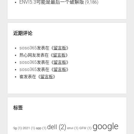
ENVI5.3可能是最后一个破解版
(9,186)
近期评论
soso365
发表在《
留言板
》
热心网友
发表在《
留言板
》
soso365
发表在《
留言板
》
soso365
发表在《
留言板
》
崔
发表在《
留言板
》
标签
google
dell
(2)
5g
(1)
2021
(1)
app
(1)
envi
(1)
GFW
(1)