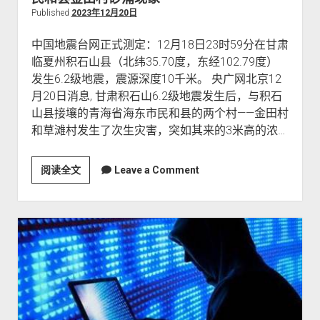
Published
2023年12月20日
中国地震台网正式测定：12月18日23时59分在甘肃
临夏州积石山县（北纬35.70度，东经102.79度）
发生6.2级地震，震源深度10千米。 央广网北京12
月20日消息, 甘肃积石山6.2级地震发生后，与积石
山县接壤的青海省海东市民和县的两个村——金田村
和草滩村发生了次生灾害，突如其来的3米高的浓…
阅读全文
民
Leave a Comment
和
县
金
田
村
砂
涌
现