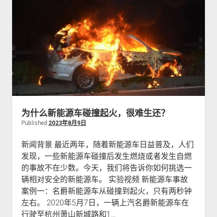
站
统
计
工
具
5
1
啦
统
计
为什么新能源车碰撞起火，很难生还？
代
Published
2023年8月9日
码
疑
新闻背景 最近两年，随着新能源车日益普及，人们
被
发现，一些新能源车碰撞后发生燃烧或者发生自燃
非
的事故不在少数。今天，我们将告诉你如何挑选一
法
辆相对安全的新能源车。 实验视频 新能源车事故
被
案例一：名爵新能源车从碰撞到起火，只有两秒钟
劫
左右。 2020年5月7日，一辆上汽名爵新能源车在
持
行驶至杭州萧山新城路和1…