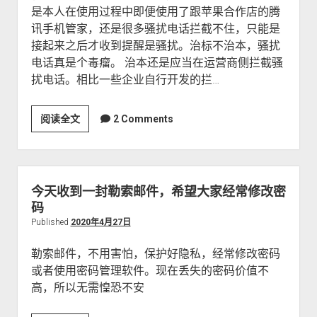
是本人在使用过程中即便使用了跟苹果合作店的腾
讯手机管家，还是很多骚扰电话拦截不住，只能是
接起来之后才收到提醒是骚扰。治标不治本，骚扰
电话真是个毒瘤。 治本还是应当在运营商侧拦截骚
扰电话。相比一些企业自行开发的拦…
阅读全文
中
2 Comments
国
移
动
用
今天收到一封勒索邮件，希望大家经常修改密
户
码
如
Published
2020年4月27日
何
勒索邮件，不用害怕，保护好隐私，经常修改密码
高
或者使用密码管理软件。现在丢失的密码价值不
效
高，所以无需惶恐不安
拦
截