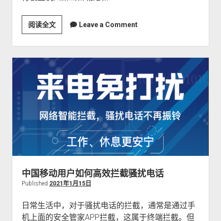
阅读全文
为
Leave a Comment
什
么
新
能
源
车
碰
撞
起
火
，
很
中国移动用户如何高效拦截骚扰电话
难
Published
2021年1月15日
生
还
日常生活中，对于骚扰电话的拦截，通常是通过手
？
机上面的安全管家APP拦截，这属于终端拦截。但