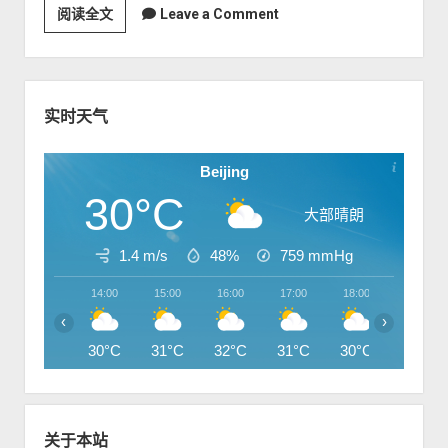
骚
阅读全文
今
Leave a Comment
扰
天
电
收
话
到
S
一
i
实时天气
封
d
勒
e
Beijing
索
b
30°C
邮
a
大部晴朗
件
r
，
1.4 m/s
48%
759
mmHg
希
14:00
15:00
16:00
17:00
18:00
19:00
望
‹
›
大
30°C
家
31°C
32°C
31°C
30°C
29°C
经
常
修
关于本站
改