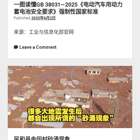
w
m
p
wordpress
友情链接
一图读懂GB 38031—2025《电动汽车用动力
o
n
e
d
w
蓄电池安全要求》强制性国家标准
m
n
o
n
e
u
Published
2025年6月2日
w
m
n
n
e
u
m
来源：工业与信息化部官网
n
e
u
n
Leave a Comment
u
民和县金田村砂涌现象