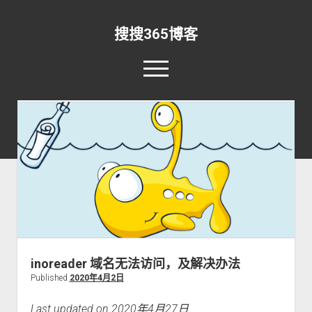
搜搜365博客
o
p
e
rss
email-form
n
m
e
n
首页
u
资讯
o
p
新闻早报
开发
o
e
p
n
实验室
安全
资源
o
e
d
p
n
r
直播
关于
RSS
IDL
o
e
d
o
p
n
r
p
关于本站
Matlab
软件
其他
e
d
o
inoreader 域名无法访问，及解决办法
d
n
r
p
更新日志
365搜索
Python
Win10
o
Published
2020年4月2日
d
o
d
w
r
p
留言板
手机
登录
o
n
o
Last updated on 2020年4月27日
d