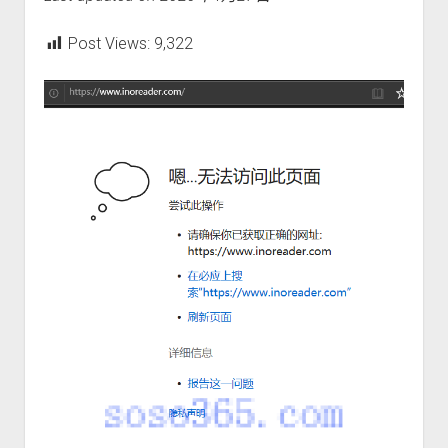
w
m
p
wordpress
友情链接
o
n
e
d
w
m
n
Post Views:
9,322
o
n
e
u
w
m
n
n
e
u
m
n
e
u
n
u