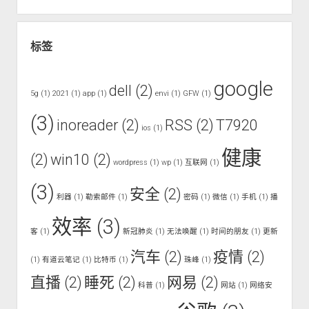
标签
google
dell
(2)
5g
(1)
2021
(1)
app
(1)
envi
(1)
GFW
(1)
(3)
inoreader
(2)
RSS
(2)
T7920
ios
(1)
健康
(2)
win10
(2)
wordpress
(1)
wp
(1)
互联网
(1)
(3)
安全
(2)
利器
(1)
勒索邮件
(1)
密码
(1)
微信
(1)
手机
(1)
播
效率
(3)
客
(1)
新冠肺炎
(1)
无法唤醒
(1)
时间的朋友
(1)
更新
汽车
(2)
疫情
(2)
(1)
有道云笔记
(1)
比特币
(1)
珠峰
(1)
直播
(2)
睡死
(2)
网易
(2)
科普
(1)
网站
(1)
网络安