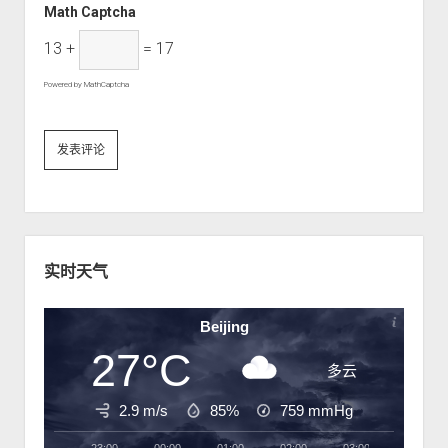
Math Captcha
13 +
= 17
Powered by
MathCaptcha
S
i
实时天气
d
e
Beijing
b
27°C
a
多云
r
2.9 m/s
85%
759
mmHg