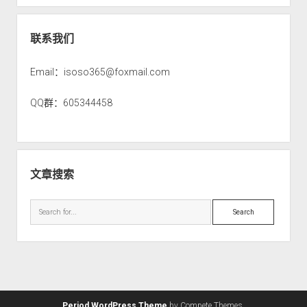
联系我们
Email：isoso365@foxmail.com
QQ群：605344458
文章搜索
S
e
a
r
c
h
Period WordPress Theme
by Compete Themes.