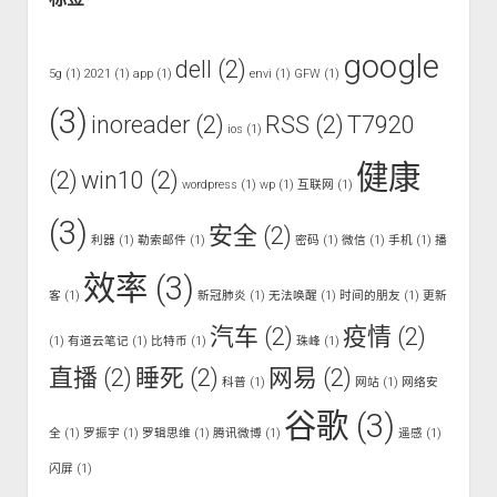
google
dell
(2)
5g
(1)
2021
(1)
app
(1)
envi
(1)
GFW
(1)
(3)
inoreader
(2)
RSS
(2)
T7920
ios
(1)
健康
(2)
win10
(2)
wordpress
(1)
wp
(1)
互联网
(1)
(3)
安全
(2)
利器
(1)
勒索邮件
(1)
密码
(1)
微信
(1)
手机
(1)
播
效率
(3)
客
(1)
新冠肺炎
(1)
无法唤醒
(1)
时间的朋友
(1)
更新
汽车
(2)
疫情
(2)
(1)
有道云笔记
(1)
比特币
(1)
珠峰
(1)
直播
(2)
睡死
(2)
网易
(2)
科普
(1)
网站
(1)
网络安
谷歌
(3)
全
(1)
罗振宇
(1)
罗辑思维
(1)
腾讯微博
(1)
遥感
(1)
闪屏
(1)