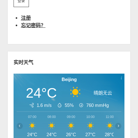
w
m
p
wordpress
友情链接
o
n
e
d
w
m
n
o
n
e
注册
u
w
m
n
忘记密码？
n
e
u
m
n
e
u
n
u
S
i
实时天气
d
e
Beijing
b
24°C
a
晴朗无云
r
1.6 m/s
55%
760
mmHg
07:00
08:00
09:00
10:00
11:00
12:00
‹
›
24°C
24°C
26°C
27°C
28°C
29°C