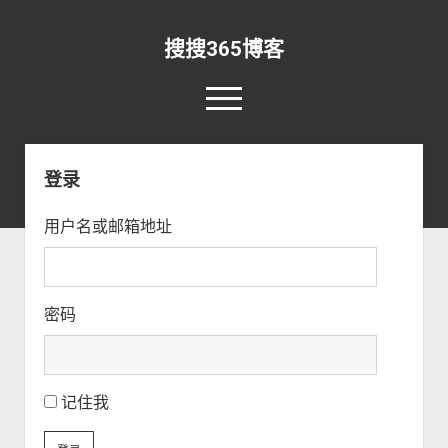
搜搜365博客
o
p
e
rss
email-form
n
m
登录
e
n
首页
u
用户名或邮箱地址
资讯
o
p
新闻早报
开发
o
e
p
n
实验室
安全
资源
o
e
d
密码
p
n
r
直播
关于
RSS
IDL
o
e
d
o
p
n
r
p
关于本站
Matlab
软件
其他
e
d
o
d
n
r
p
更新日志
365搜索
Python
Win10
o
记住我
d
o
d
w
r
p
留言板
手机
登录
o
n
o
d