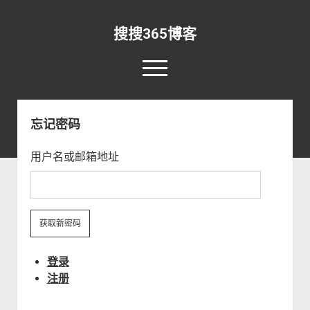
搜搜365博客
o
p
e
rss
email-form
n
m
忘记密码
e
n
首页
u
用户名或邮箱地址
资讯
o
p
新闻早报
开发
o
e
p
n
实验室
安全
资源
o
e
d
p
n
r
直播
关于
RSS
IDL
o
e
d
o
p
n
r
p
关于本站
Matlab
软件
其他
e
d
o
登录
d
n
r
p
更新日志
365搜索
Python
Win10
o
注册
d
o
d
w
r
p
留言板
手机
登录
o
n
o
d