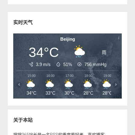
w
m
p
wordpress
友情链接
o
n
e
d
w
m
n
o
S
n
e
u
w
m
n
i
实时天气
n
e
u
d
m
n
e
e
u
Beijing
n
b
u
34°C
a
雨
r
3.9 m/s
51%
756
mmHg
15:00
16:00
17:00
18:00
19:00
20:00
‹
›
34°C
33°C
30°C
28°C
28°C
27°C
关于本站
搜搜365站长是一名RSS的重度爱好者，喜欢播客