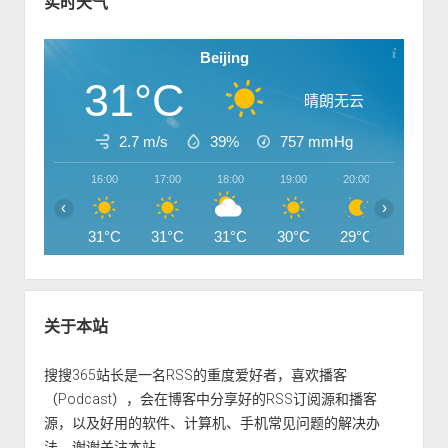
i
实时天气
d
e
Beijing
b
31°C
a
晴朗无云
r
2.7 m/s
39%
757
mmHg
16:00
17:00
18:00
19:00
20:00
21:00
‹
›
31°C
31°C
31°C
30°C
29°C
28°C
关于本站
搜搜365站长是一名RSS的重度爱好者，喜欢播客
（Podcast），会在博客中分享好的RSS订阅源和播客
源，以及好用的软件、计算机、手机常见问题的解决办
法，谢谢关注本站。