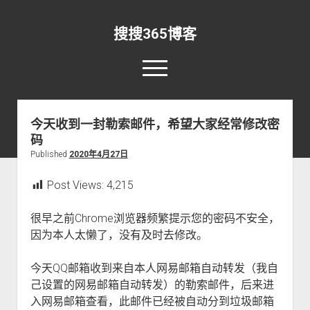
搜搜365博客
o
p
e
rss
email-form
n
m
今天收到一封勒索邮件，希望大家经常修改密
e
码
n
首页
u
Published
2020年4月27日
资讯
o
p
Post Views:
4,215
新闻早报
开发
o
e
p
n
实验室
安全
资源
o
e
d
很早之前Chrome浏览器频繁提示您的密码不安全，
p
n
r
直播
关于
RSS
IDL
o
e
因为本人太懒了，没有及时去修改。
d
o
p
n
r
p
关于本站
Matlab
软件
其他
e
d
o
d
今天QQ邮箱收到来自本人网易邮箱自动转发（我自
n
r
p
更新日志
365搜索
Python
Win10
o
d
o
己设置的网易邮箱自动转发）的勒索邮件，后来进
d
w
r
p
留言板
手机
登录
o
入网易邮箱查看，此邮件已经被自动分到垃圾邮箱
n
o
d