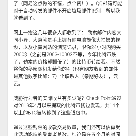
w
m
了（网易这点做的不错，点个赞！）。QQ邮箱可能
p
wordpress
友情链接
o
n
e
d
w
对于自动转发的邮件不开启垃圾邮件识别，所以我
m
n
o
n
e
就看到了。
u
w
m
n
n
e
u
m
n
网上一搜这几年很多人都收到了： 勒索邮件内容大
e
u
同小异，大意就是手上握有你电脑摄像头拍摄的视
n
频，以及小黄网站的浏览记录，限你24小时内购买
u
2000$（之前是200$-1000$不等，今年比特币跌
了，勒索的价格却翻倍了）的比特币转给我。不然
将你的秘密随机发给你的4（也有网友收到的邮件
是其他数字比如：7）个联系人（亲朋好友），云
云。
威胁行为者的实际收益有多少呢？Check Point通过
对2019年4月以来提取的比特币钱包发现，共14个
以上的BTC被转移到了这些钱包中。
通过这些钱包的收款交易数量，我们还可以估算受
此活动影响的受害者总数。结论是在五个月的时间