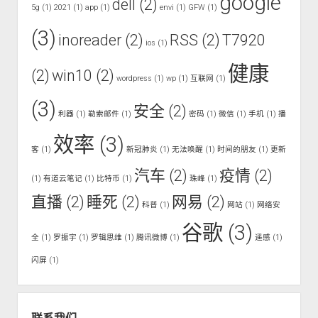
google
dell
(2)
5g
(1)
2021
(1)
app
(1)
envi
(1)
GFW
(1)
(3)
inoreader
(2)
RSS
(2)
T7920
ios
(1)
健康
(2)
win10
(2)
wordpress
(1)
wp
(1)
互联网
(1)
(3)
安全
(2)
利器
(1)
勒索邮件
(1)
密码
(1)
微信
(1)
手机
(1)
播
效率
(3)
客
(1)
新冠肺炎
(1)
无法唤醒
(1)
时间的朋友
(1)
更新
汽车
(2)
疫情
(2)
(1)
有道云笔记
(1)
比特币
(1)
珠峰
(1)
直播
(2)
睡死
(2)
网易
(2)
科普
(1)
网站
(1)
网络安
谷歌
(3)
全
(1)
罗振宇
(1)
罗辑思维
(1)
腾讯微博
(1)
遥感
(1)
闪屏
(1)