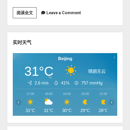
w
m
p
wordpress
友情链接
o
n
e
d
w
m
n
阅读全文
深
Leave a Comment
o
n
e
u
w
圳
m
n
n
e
u
卫
m
n
视
e
S
u
n
2
i
实时天气
u
0
d
2
e
Beijing
0
b
31°C
-
a
晴朗无云
2
r
0
2.6 m/s
41%
757
mmHg
2
17:00
18:00
19:00
20:00
21:00
22:00
1
‹
›
《
31°C
时
31°C
30°C
29°C
28°C
28°C
间
的