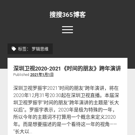
搜搜365博客
o
p
e
rss
email-form
n
标签：
罗辑思维
m
e
n
首页
u
深圳卫视2020-2021《时间的朋友》跨年演讲
资讯
o
Published
2021年1月1日
p
新闻早报
开发
o
e
p
n
深圳卫视罗振宇2021“时间的朋友”跨年演讲，将在
实验室
安全
资源
o
e
d
2020年12月31号20:30起在深圳卫视直播。本届深
p
n
r
直播
关于
RSS
IDL
o
e
圳卫视罗振宇“时间的朋友”跨年演讲的主题是“长大
d
o
p
n
r
p
以后”。罗振宇表示，2020年是极为特殊的一年，
关于本站
Matlab
软件
其他
e
d
o
d
n
所以今年的主题词不打算用一个概念来定义2020
r
p
更新日志
365搜索
Python
Win10
o
d
o
年。而是想要描述的是一个看待这一年的视角——
d
w
r
p
留言板
手机
登录
o
n
“长大以…
o
d