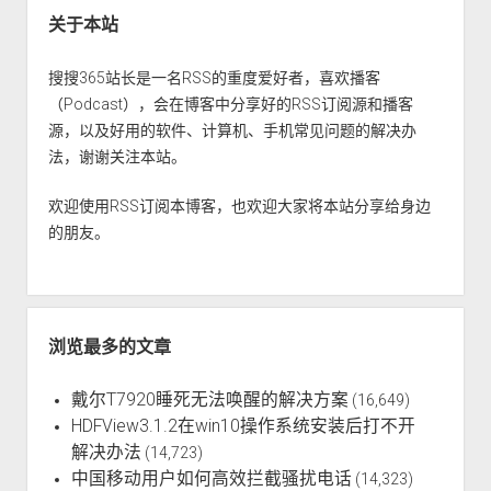
朋
关于本站
友
》
搜搜365站长是一名RSS的重度爱好者，喜欢播客
跨
（Podcast），会在博客中分享好的RSS订阅源和播客
年
源，以及好用的软件、计算机、手机常见问题的解决办
演
法，谢谢关注本站。
讲
欢迎使用RSS订阅本博客，也欢迎大家将本站分享给身边
的朋友。
浏览最多的文章
戴尔T7920睡死无法唤醒的解决方案
(16,649)
HDFView3.1.2在win10操作系统安装后打不开
解决办法
(14,723)
中国移动用户如何高效拦截骚扰电话
(14,323)